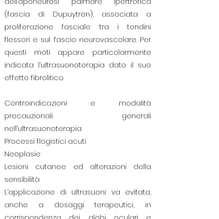
dell’aponeurosi palmare ipertrofica
(fascia di Dupuytren), associata a
proliferazione fasciale tra i tendini
flessori e sul fascio neurovascolare. Per
questi moti appare particolarmente
indicata l’ultrasuonoterapia dato il suo
effetto fibrolitico.
Controindicazioni e modalità
precauzionali generali
nell’ultrasuonoterapia
Processi flogistici acuti
Neoplasie
Lesioni cutanee ed alterazioni della
sensibilità
L’applicazione di ultrasuoni va evitata,
anche a dosaggi terapeutici, in
corrispondenza dei globi oculari e