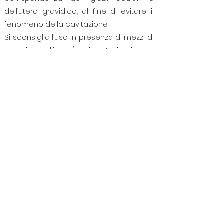
dell’utero gravidico, al fine di evitare il
fenomeno della cavitazione.
Si sconsiglia l’uso in presenza di mezzi di
sintesi metallici e / o di protesi articolari,
dato il loro maggior potere di
assorbimento rispetto ai tessuti
circostanti, che può portare a
surriscaldamento e scollamento dovuti
all’effetto vibratorio indotto dagli
ultrasuoni.
Non sembra più attuale la
controindicazioni in caso di osteoporosi,
dato che l’effetto piezoelettrico indotto
dagli ultrasuoni, potrebbe avere un
effetto addirittura positivo nei confronti
dell’osteogenesi.
Particolare attenzione va risposta nel